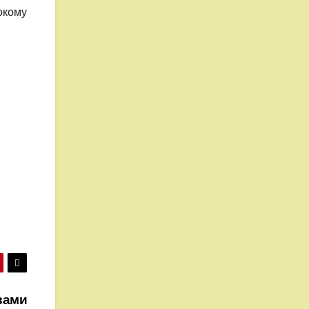
окому
овами