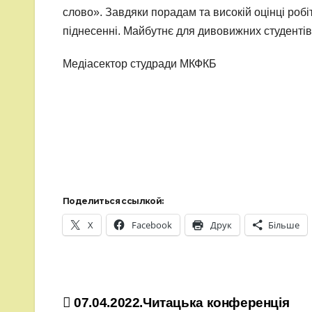
слово». Завдяки порадам та високій оцінці роб
піднесенні. Майбутнє для дивовижних студентів
Медіасектор студради МКФКБ
Поделиться ссылкой:
X
Facebook
Друк
Більше
Навігація
07.04.2022.Читацька конференція