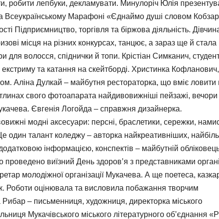
ти, робити лепбуки, декламувати. Минулоріч Юлія презенту
на Всеукраїнському Марафоні «Єднаймо душі словом Кобзар
ті Підприємництво, торгівля та біржова діяльність. Дівчин
ові місця на різних конкурсах, танцює, а зараз ще й стала
 для волосся, спіднички й топи. Крістіан Симканич, студен
 екстриму та катання на скейтборді. Христинка Кофланович,
ром. Аліна Дулкай – майбутня рестораторка, що вміє ловити 
ітлинах свого фотоапарата найдивовижніші пейзажі, вечори
Мукачева. Євгенія Логойда – справжня дизайнерка.
овижні модні аксесуари: персні, браслетики, сережки, намис
 Ще один талант коледжу – авторка найкреативніших, найбіл
додатковою інформацією, конспектів – майбутній обліковець
уло проведено виїзний День здоров’я з представниками органі
ретар молодіжної організації Мукачева. А ще поетеса, казка
ик. Роботи оцінювала та висловила побажання творчим
 Рибар – письменниця, художниця, директорка міського
ільниця Мукачівського міського літературного об’єднання «Р