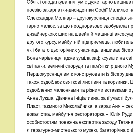
Облік і оподаткування, уміє дуже гарно вишива
поезію закарпатки-дисидентки Софії Малильо 
Олександра Молнар – другокурсниця спеціальнос
гарно малює, за що неодноразово здобувала приз
дизайнеркою: шиє на швейній машинці аксесуари
другого курсу, майбутній підприємець, любитель
як і багато цьогорічних учасниць, вишиває бісе
Вона чарівниця, адже зуміла зафіксувати на св
світанки, величні споруди та пам’ятки рідного 
Першокурсниця вміє конструювати із бісеру див
також оздоблює святкові листівки та корзинки.
оздоблених малюнками та різними вставками з 
Анна Лукша. Дівчина ініціативна, за її участі б
Пласт, таємного Миколайчика, а зараз Аня – сек
вокалістка, майбутня рестораторка – Юлія Руд
особистостям поважна експертка заходу Тетяна
літературно-мистецького музею, багаторічна оч