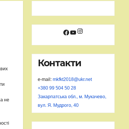
Instagram
Facebook
YouTube
Контакти
авих
e-mail:
mkfkt2018@ukr.net
нти
+380 99 504 50 28
Закарпатська обл., м. Мукачево,
 а не
вул. Я. Мудрого, 40
ності