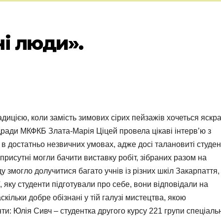
і люди».
ицією, коли замість зимових сірих пейзажів хочеться яскр
удради МКФКБ Злата-Марія Ціцей провела цікаві інтерв’ю з
 в достатньо незвичних умовах, адже досі талановиті студе
 присутні могли бачити виставку робіт, зібраних разом на
у змогло долучитися багато учнів із різних шкіл Закарпаття,
, яку студенти підготували про себе, вони відповідали на
кільки добре обізнані у тій галузі мистецтва, якою
и: Юлія Сивч – студентка другого курсу 221 групи спеціаль