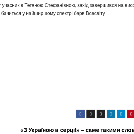
іт учасників Тетяною Стефанівною, захід завершився на вис
 бачиться у найширшому спектрі барв Всесвіту.
«З Україною в серці!» – саме такими сл