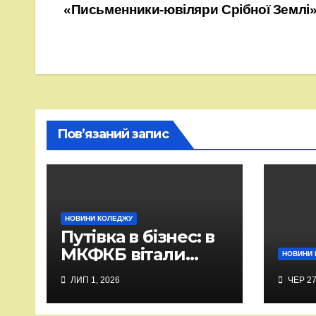
«Письменники-ювіляри Срібної Землі»
записів
Пов’язаний запис
НОВИНИ КОЛЕДЖУ
Путівка в бізнес: в
МКФКБ вітали
НОВИНИ 
випускників-2026
ЛИП 1, 2026
ЧЕР 27