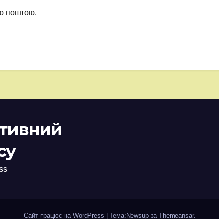
ою поштою.
ативний
су
ss
Сайт працює на WordPress
|
Тема:Newsup за
Themeansar
.