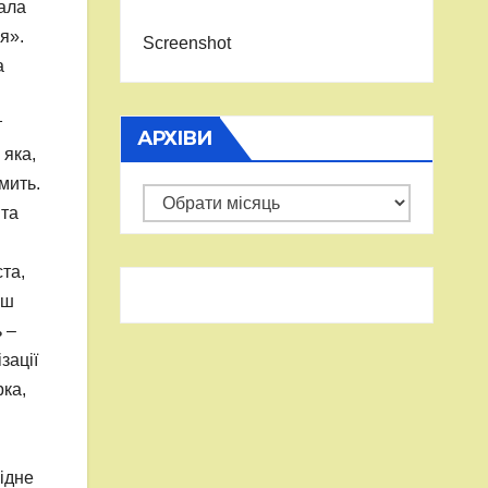
вала
я».
Screenshot
а
т
АРХІВИ
 яка,
мить.
Архіви
 та
та,
ьш
 –
зації
рка,
ідне