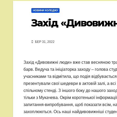
НОВИНИ КОЛЕДЖУ
Захід «Дивовижн
БЕР 31, 2022
Захід «Дивовижні люди» вже став весняною трад
барв. Ведуча та ініціаторка заходу – голова ст
учасниками та відмітила, що подія відбувається
презентували свої шедеври в актовій залі, а всі
спільному стенді. З іншого боку до нашого заход
тільки з Мукачева. Окрім коротенької інформації
запитання-випробування, щоб показати всім, нас
захоплюються. Ось наші найдивовижніші студент