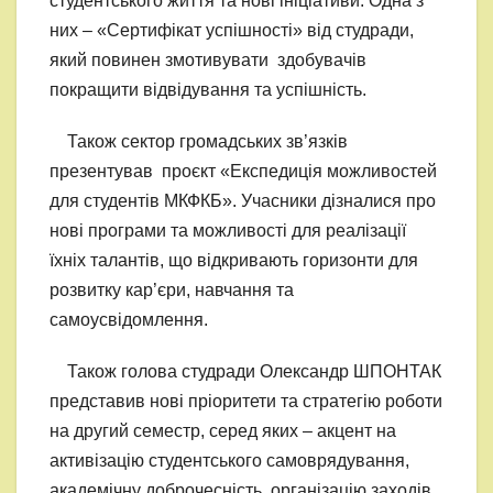
студентського життя та нові ініціативи. Одна з
них – «Сертифікат успішності» від студради,
який повинен змотивувати здобувачів
покращити відвідування та успішність.
Також сектор громадських зв’язків
презентував проєкт «Експедиція можливостей
для студентів МКФКБ». Учасники дізналися про
нові програми та можливості для реалізації
їхніх талантів, що відкривають горизонти для
розвитку кар’єри, навчання та
самоусвідомлення.
Також голова студради Олександр ШПОНТАК
представив нові пріоритети та стратегію роботи
на другий семестр, серед яких – акцент на
активізацію студентського самоврядування,
академічну доброчесність
,
організацію заходів