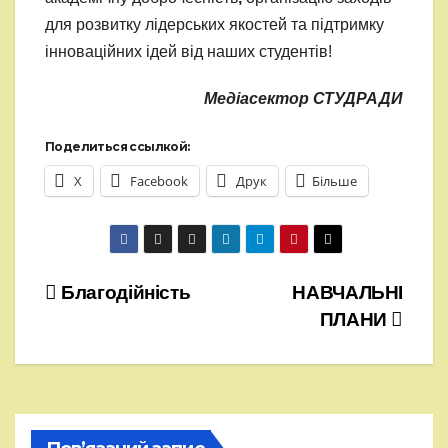
для розвитку лідерських якостей та підтримку
інноваційних ідей від наших студентів!
Медіасектор СТУДРАДИ
Поделиться ссылкой:
X
Facebook
Друк
Більше
Навігація
Благодійність
НАВЧАЛЬНІ
ПЛАНИ
записів