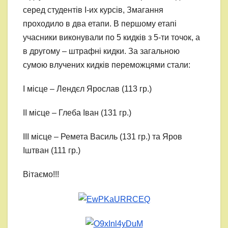
серед студентів І-их курсів, Змагання
проходило в два етапи. В першому етапі
учасники виконували по 5 кидків з 5-ти точок, а
в другому – штрафні кидки. За загальною
сумою влучених кидків переможцями стали:
І місце – Лендєл Ярослав (113 гр.)
ІІ місце – Глеба Іван (131 гр.)
ІІІ місце – Ремета Василь (131 гр.) та Яров
Іштван (111 гр.)
Вітаємо!!!