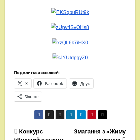
Поделиться ссылкой:
X
Facebook
Друк
Більше
Навігація
Конкурс
Змагання з «Жиму
“Кращий студент
лежачи»