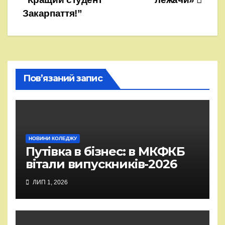
записів
Закарпаття!”
Пов’язаний запис
НОВИНИ КОЛЕДЖУ
Путівка в бізнес: в МКФКБ
вітали випускників-2026
ЛИП 1, 2026