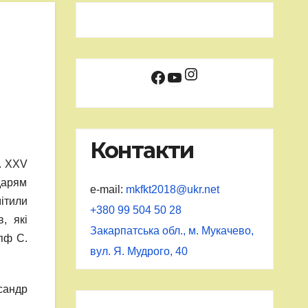
Instagram
Facebook
YouTube
Контакти
і. ХХV
дарям
e-mail:
mkfkt2018@ukr.net
мітили
+380 99 504 50 28
, які
Закарпатська обл., м. Мукачево,
ипф С.
вул. Я. Мудрого, 40
сандр