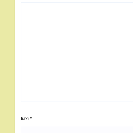
Ім'я
*