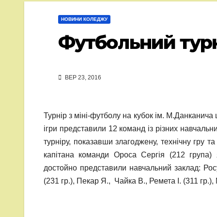
НОВИНИ КОЛЕДЖУ
Футбольний тур
ВЕР 23, 2016
Турнір з міні-футболу на кубок ім. М.Данканича
ігри представили 12 команд із різних навчаль
турніру, показавши злагоджену, технічну гру та
капітана команди Ороса Сергія (212 група) 
достойно представили навчальний заклад: Росул
(231 гр.), Пекар Я., Чайка В., Ремета І. (311 гр.)