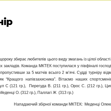
нір
 щороку збирає любителів цього виду змагань із цілої област
них закладів. Команда МКТЕК поступилася у півфіналі госпо
 пропустивши за 5 матчів всього 2 м’ячі. Судді турніру від
як “Кращого напівзахисника”. Вітаємо наших спортсменів
 С (121 гр.), Перегуда В. (211 гр.), Орос С. (212 гр.), Ц
, Меденці О. (312 гр.), Паллагі Ж (313 гр.)
Нападаючий збірної команди МКТЕК: Меденці Олек