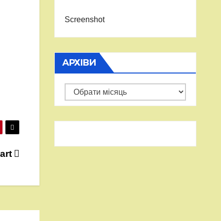
Screenshot
АРХІВИ
Архіви
 art