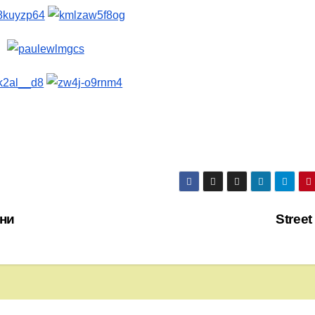
ини
Street