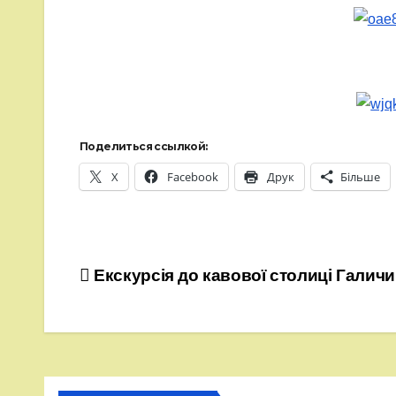
Поделиться ссылкой:
X
Facebook
Друк
Більше
Навігація
Екскурсія до кавової столиці Галич
записів