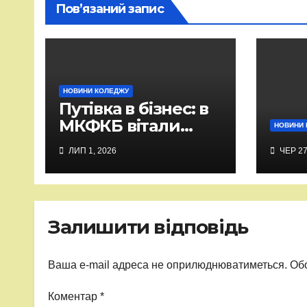
Пов’язаний запис
НОВИНИ КОЛЕДЖУ
Путівка в бізнес: в
МКФКБ вітали
НОВИНИ 
випускників-2026
ЛИП 1, 2026
ЧЕР 27
Залишити відповідь
Ваша e-mail адреса не оприлюднюватиметься.
Обо
Коментар
*