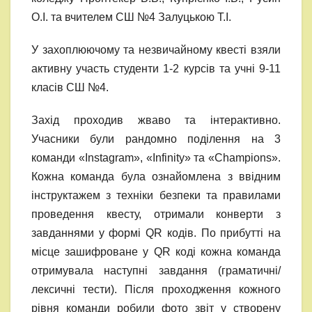
О.І. та вчителем СШ №4 Залуцькою Т.І.
У захоплюючому та незвичайному квесті взяли
активну участь студенти 1-2 курсів та учні 9-11
класів СШ №4.
Захід проходив жваво та інтерактивно.
Учасники були рандомно поділення на 3
команди «Instagram», «Infinity» та «Champions».
Кожна команда була ознайомлена з ввідним
інструктажем з техніки безпеки та правилами
проведення квесту, отримали конверти з
завданнями у формі QR кодів. По прибутті на
місце зашифроване у QR коді кожна команда
отримувала наступні завдання (граматичні/
лексичні тести). Після проходження кожного
рівня команди робили фото звіт у створену