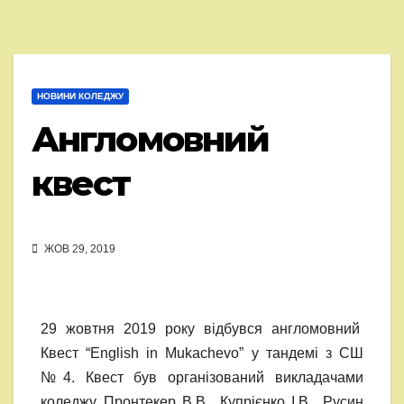
НОВИНИ КОЛЕДЖУ
Англомовний
квест
ЖОВ 29, 2019
29 жовтня 2019 року відбувся англомовний
Квест “English in Mukachevo” у тандемі з СШ
№4. Квест був організований викладачами
коледжу Пронтекер В.В., Купрієнко І.В., Русин