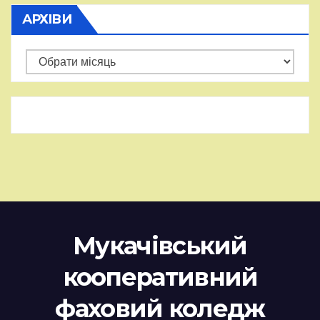
АРХІВИ
Архіви
Мукачівський
кооперативний
фаховий коледж