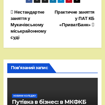
Навігація
Нестандартне
Практичне заняття
заняття у
у ПАТ КБ
записів
Мукачівському
«ПриватБанк»
міськрайонному
суді
Пов’язаний запис
НОВИНИ КОЛЕДЖУ
Путівка в бізнес: в МКФКБ