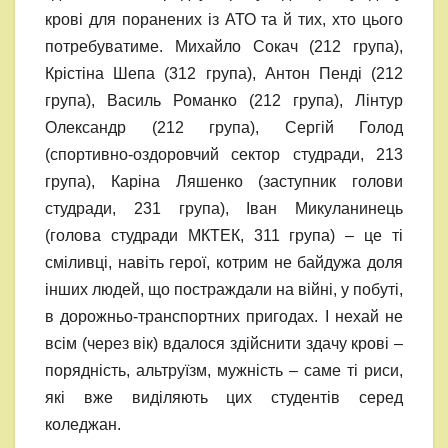
крові для поранених із АТО та й тих, хто цього
потребуватиме. Михайло Сокач (212 група),
Крістіна Шепа (312 група), Антон Пенді (212
група), Василь Романко (212 група), Лінтур
Олександр (212 група), Сергій Голод
(спортивно-оздоровчий сектор студради, 213
група), Каріна Ляшенко (заступник голови
студради, 231 група), Іван Микуланинець
(голова студради МКТЕК, 311 група) – це ті
сміливці, навіть герої, котрим не байдужа доля
інших людей, що постраждали на війні, у побуті,
в дорожньо-транспортних пригодах. І нехай не
всім (через вік) вдалося здійснити здачу крові –
порядність, альтруїзм, мужність – саме ті риси,
які вже виділяють цих студентів серед
коледжан.