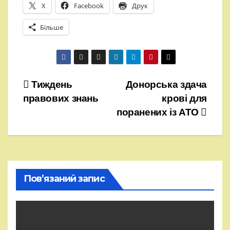
X
Facebook
Друк
Більше
Навігація
Тиждень
Донорська здача
правових знань
крові для
записів
поранених із АТО
Пов’язаний запис