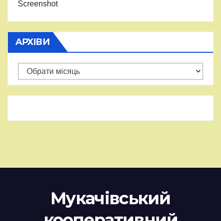
Screenshot
АРХІВИ
Архіви
Мукачівський
кооперативний