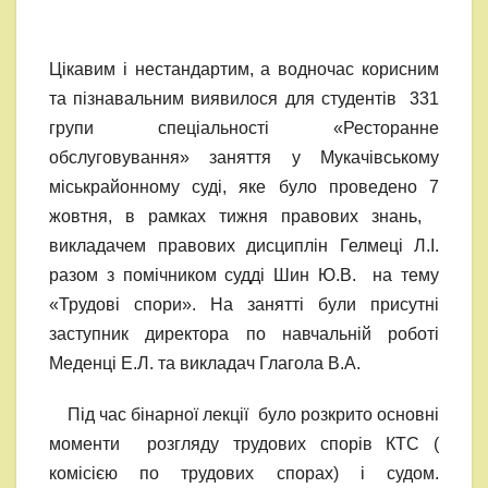
Цікавим і нестандартим, а водночас корисним
та пізнавальним виявилося для студентів 331
групи спеціальності «Ресторанне
обслуговування» заняття у Мукачівському
міськрайонному суді, яке було проведено 7
жовтня, в рамках тижня правових знань,
викладачем правових дисциплін Гелмеці Л.І.
разом з помічником судді Шин Ю.В. на тему
«Трудові спори». На занятті були присутні
заступник директора по навчальній роботі
Меденці Е.Л. та викладач Глагола В.А.
Під час бінарної лекції було розкрито основні
моменти розгляду трудових спорів КТС (
комісією по трудових спорах) і судом.