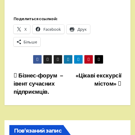
Поделиться ссылкой:
X
Facebook
Друк
Більше
Навігація
Бізнес-форум –
«Цікаві екскурсії
івент сучасних
містом»
записів
підприємців.
Пов’язаний запис