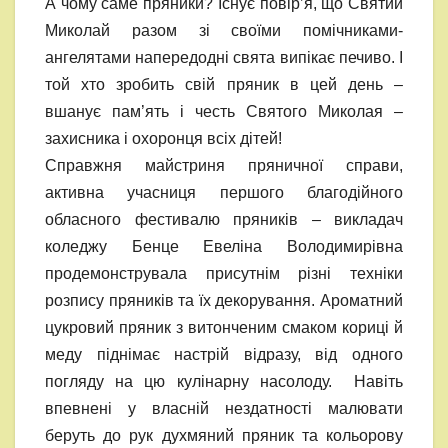
А чому саме пряники? Існує повір’я, що Святий
Миколай разом зі своїми помічниками-
ангелятами напередодні свята випікає печиво. І
той хто зробить свій пряник в цей день –
вшанує пам’ять і честь Святого Миколая –
захисника і охоронця всіх дітей!
Справжня майстриня пряничної справи,
активна учасниця першого благодійного
обласного фестивалю пряників – викладач
коледжу Бенце Евеліна Володимирівна
продемонструвала присутнім різні техніки
розпису пряників та їх декорування. Ароматний
цукровий пряник з витонченим смаком кориці й
меду піднімає настрій відразу, від одного
погляду на цю кулінарну насолоду. Навіть
впевнені у власній нездатності малювати
беруть до рук духмяний пряник та кольорову