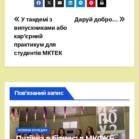
Навігація
У тандемі з
Даруй добро…
випускниками або
записів
кар’єрний
практикум для
студентів МКТЕК
Пов’язаний запис
НОВИНИ КОЛЕДЖУ
Путівка в бізнес: в МКФКБ