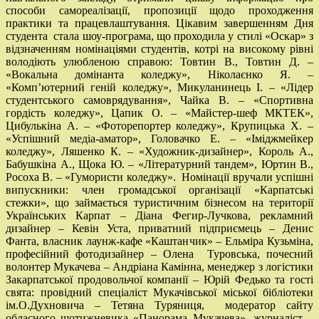
способи самореалізації, пропозиції щодо проходження
практики та працевлаштування. Цікавим завершенням Дня
студента стала шоу-програма, що проходила у стилі «Оскар» з
відзначенням номінаціями студентів, котрі на високому рівні
володіють улюбленою справою: Товтин В., Товтин Д. –
«Вокальна домінанта коледжу», Ніколаєнко Я. –
«Комп’ютерний геній коледжу», Микуланинець І. – «Лідер
студентського самоврядування», Чайка В. – «Спортивна
гордість коледжу», Цапик О. – «Майстер-шеф МКТЕК»,
Цибулькіна А. – «Фоторепортер коледжу», Крупицька Х. –
«Успішний медіа-аматор», Головачко Е. – «Іміджмейкер
коледжу», Ляшенко К. – «Художник-дизайнер», Король А.,
Бабушкіна А., Щока Ю. – «Літературний тандем», Юртин В.,
Росоха В. – «Гумористи коледжу». Номінації вручали успішні
випускники: член громадської організації «Карпатські
стежки», що займається туристичним бізнесом на території
Українських Карпат – Діана Фегир-Лучкова, рекламний
дизайнер – Кевін Уста, приватний підприємець – Денис
Фанта, власник лаунж-кафе «Каштанчик» – Ельміра Кузьміна,
професійний фотодизайнер – Олена Туровська, почесний
волонтер Мукачева – Андріана Камінна, менеджер з логістики
Закарпатської продовольчої компанії – Юрій Федько та гості
свята: провідний спеціаліст Мукачівської міської бібліотеки
ім.О.Духновича – Тетяна Туряниця, модератор сайту
обласного щотижневика «Панорама Мукачева», журналіст –