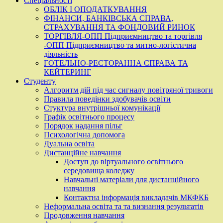
Спеціальності
ОБЛІК І ОПОДАТКУВАННЯ
ФІНАНСИ, БАНКІВСЬКА СПРАВА,
СТРАХУВАННЯ ТА ФОНДОВИЙ РИНОК
ТОРГІВЛЯ-ОПП Підприємництво та торгівля
-ОПП Підприємництво та митно-логістична
діяльність
ГОТЕЛЬНО-РЕСТОРАННА СПРАВА ТА
КЕЙТЕРИНГ
Студенту
Алгоритм дій під час сигналу повітряної тривоги
Правила поведінки здобувачів освіти
Стуктура внутрішньої комунікації
Графік освітнього процесу
Порядок надання пільг
Психологічна допомога
Дуальна освіта
Дистанційне навчання
Доступ до віртуального освітнього
середовища коледжу
Навчальні матеріали для дистанційного
навчання
Контактна інформація викладачів МКФКБ
Неформальна освіта та та визнання результатів
Продовження навчання