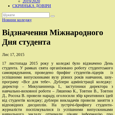
2019/2020
СКРИНЬКА ДОВІРИ
Новини коледжу
Відзначення Міжнародного
Дня студента
Лис 17, 2015
17 листопада 2015 року у коледжі було відзначено День
студента. У рамках свята організовано роботу студентського
самоврядування, проведено брифінг студентів-лідерів із
успішними випускниками вузу різних років навчання, шоу-
програму «Все для тебе». Дублери адміністрації коледжу:
директор – Микуланинець І., заступники директора з
навчально-виховної роботи – Ляшенко К., Товтин В., Товтин
Д., Росоха В. провели нараду, оголосили збір креативних ідей
від студентів коледжу; дублери викладачів провели заняття з
відповідних дисциплін. На зустрічі-брифінгу студенти-
журналісти поспілкувалися із успішними випускниками
навчального закладу, отримали цікаву інформацію про