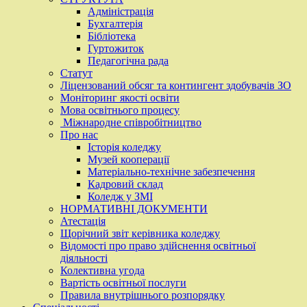
Адміністрація
Бухгалтерія
Бібліотека
Гуртожиток
Педагогічна рада
Статут
Ліцензований обсяг та контингент здобувачів ЗО
Моніторинг якості освіти
Мова освітнього процесу
Міжнародне співробітництво
Про нас
Історія коледжу
Музей кооперації
Матеріально-технічне забезпечення
Кадровий склад
Коледж у ЗМІ
НОРМАТИВНІ ДОКУМЕНТИ
Атестація
Щорічний звіт керівника коледжу
Відомості про право здійснення освітньої
діяльності
Колективна угода
Вартість освітньої послуги
Правила внутрішнього розпорядку