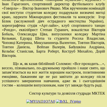
Іван Гарагонич, спортивний директор футбольного клубу
«Говерла» – Віктор Іванович Ряшко. Між врученням номінацій
свої виступи студентам коледжу подарували визначні митці
краю, лауреати Міжнародних фестивалів та конкурсів: Ігор
Білик (заслужений діяч естрадного мистецтва України),
хореографічна студія «Арт-лайн», клуб спортивного танцю
«Рондо», еквілібрист Степан Гуранич, вокалістки Вікторія
Бобаль, Олександра Ціва, випускники коледжу Мартіна
Кельман, Едуард Шепа та студенти Росоха Владислав,
Чоповці Катерина, Микуланинець Валентин, Товтин Вікторія,
Товтин Даніела, Вейпан Валерія, Бабушкіна Андріана,
Кельбас Станіслав, Барта Роберт, Коструб Михайло, Дорій
Вікторія.
Що ж, як казав біблійний Соломон: «Все проходить…»,
весело, пізнавально, по-дружньому пройшло і наше свято, що
запам’ятається на все життя хорошим настроєм, позитивними
емоціями, бажанням ще не раз завітати до коледжу після
успішного завершення навчання, адже як і сьогоднішнім
гостям – колишнім випускникам, нам тут завжди будуть раді.
Сектор культури та дозвілля студради МКТЕК