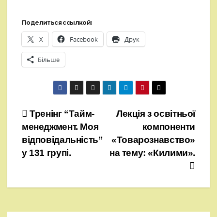
Поделиться ссылкой:
X
Facebook
Друк
Більше
Навігація
Тренінг “Тайм-
Лекція з освітньої
менеджмент. Моя
компоненти
записів
відповідальність”
«Товарознавство»
у 131 групі.
на тему: «Килими».